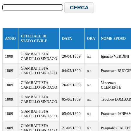
CERCA
UFFICIALE DI
ANNO
DATA
ORA
NOME SPOSO
STATO CIVILE
GIAMBATTISTA
1809
20/04/1809
n.r.
Ignazio VERDINI
CARDILLO SINDACO
GIAMBATTISTA
1809
04/05/1809
n.r.
Francesco RUGGI
CARDILLO SINDACO
GIAMBATTISTA
Vincenzo
1809
26/05/1809
n.r.
CARDILLO SINDACO
CLEMENTE
GIAMBATTISTA
1809
05/06/1809
n.r.
Teodoro LOMBAR
CARDILLO SINDACO
GIAMBATTISTA
1809
05/06/1809
n.r.
Francesco IANFA
CARDILLO SINDACO
GIAMBATTISTA
1809
21/06/1809
n.r.
Pasquale GIALLE
CARDILLO SINDACO