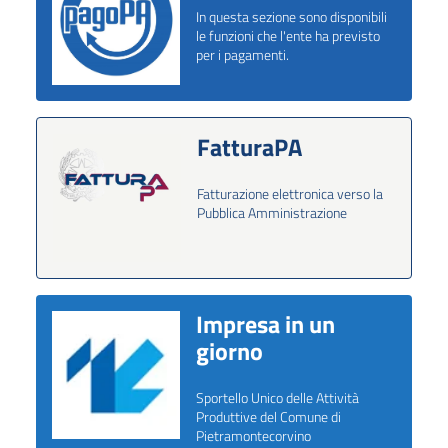
In questa sezione sono disponibili
le funzioni che l'ente ha previsto
per i pagamenti.
FatturaPA
Fatturazione elettronica verso la
Pubblica Amministrazione
Impresa in un
giorno
Sportello Unico delle Attività
Produttive del Comune di
Pietramontecorvino