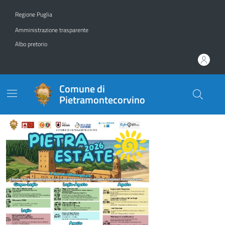
Vai ai contenuti
Vai al footer
Regione Puglia
Amministrazione trasparente
Albo pretorio
Comune di
Pietramontecorvino
Comune di Pietramontecor
Contenuti in evidenza