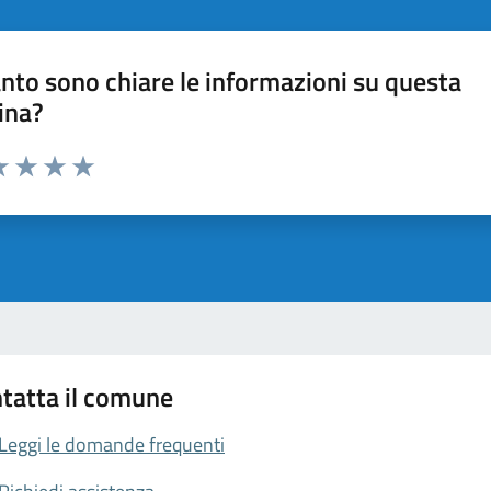
nto sono chiare le informazioni su questa
ina?
da 1 a 5 stelle la pagina
a 1 stelle su 5
luta 2 stelle su 5
Valuta 3 stelle su 5
Valuta 4 stelle su 5
Valuta 5 stelle su 5
tatta il comune
Leggi le domande frequenti