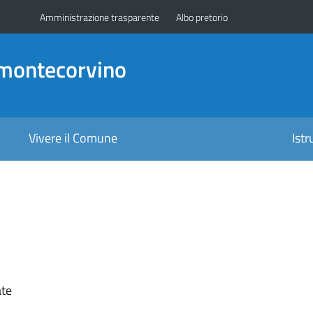
Amministrazione trasparente
Albo pretorio
amontecorvino
Vivere il Comune
Ist
ate