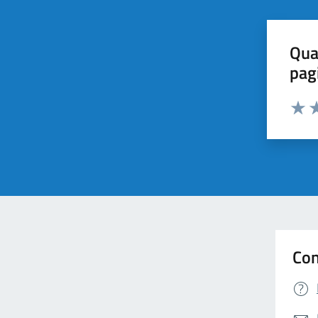
Qua
pag
Valuta 
Valut
Va
Con