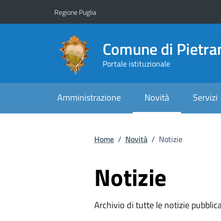
Vai ai contenuti
Vai al footer
Regione Puglia
Comune di Pietr
Portale istituzionale
Amministrazione
Novità
Servizi
Home
/
Novità
/
Notizie
Notizie
Archivio di tutte le notizie pubblic