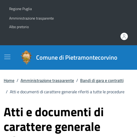
Vai ai contenuti
Vai al footer
Regione Puglia
Amministrazione trasparente
Albo pretorio
Comune di Pietramontecorvino
Home
/
Amministrazione trasparente
/
Bandi di gara e contratti
/
Atti e documenti di carattere generale riferiti a tutte le procedure
Atti e documenti di
carattere generale