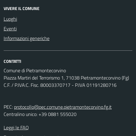
VIVERE IL COMUNE
Luoghi
Eventi
Informazioni generiche
CONTATTI
Comune di Pietramontecorvino
Piazza Martiri del Terrorismo 1, 71038 Pietramontecorvino (Fg)
C.F. / P.IVA:C. Fisc. 80003370717 - P.IVA 01191280716
PEC:
protocollo@pec.comune.pietramontecorvino.fg.it
Centralino unico: +39 0881 555020
Leggi le FAQ