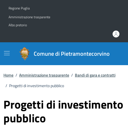
Vai ai contenuti
Vai al footer
Regione Puglia
Amministrazione trasparente
Albo pretorio
Comune di Pietramontecorvino
Home
/
Amministrazione trasparente
/
Bandi di gara e contratti
/
Progetti di investimento pubblico
Progetti di investimento
pubblico