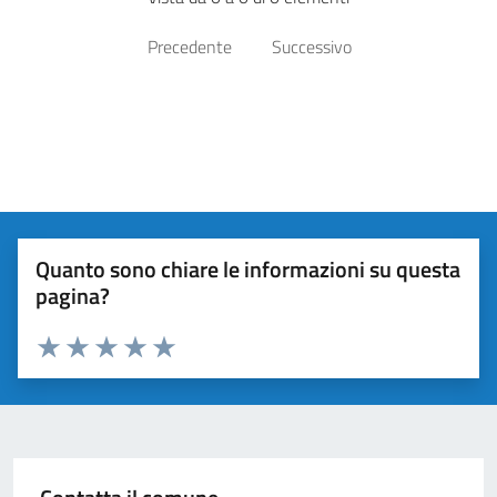
Precedente
Successivo
Quanto sono chiare le informazioni su questa
pagina?
Valuta da 1 a 5 stelle la pagina
Valuta 1 stelle su 5
Valuta 2 stelle su 5
Valuta 3 stelle su 5
Valuta 4 stelle su 5
Valuta 5 stelle su 5