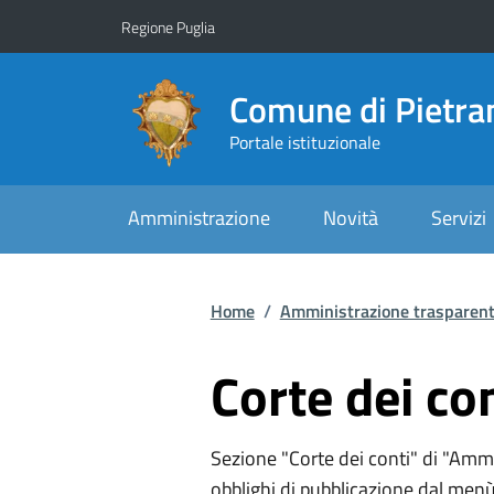
Vai ai contenuti
Vai al footer
Regione Puglia
Comune di Pietr
Portale istituzionale
Amministrazione
Novità
Servizi
Home
/
Amministrazione trasparen
Corte dei co
Sezione "Corte dei conti" di "Ammi
obblighi di pubblicazione dal menù