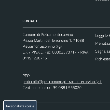
CONTATTI
Comune di Pietramontecorvino
Leggi le
Piazza Martiri del Terrorismo 1, 71038
Prenota
Pietramontecorvino (Fg)
Segnalazi
C.F. / P.IVA:C. Fisc. 80003370717 - P.IVA
01191280716
Richiesta
PEC:
protocollo@pec.comune.pietramontecorvino.fg.it
Centralino unico: +39 0881 555020
Personalizza cookie