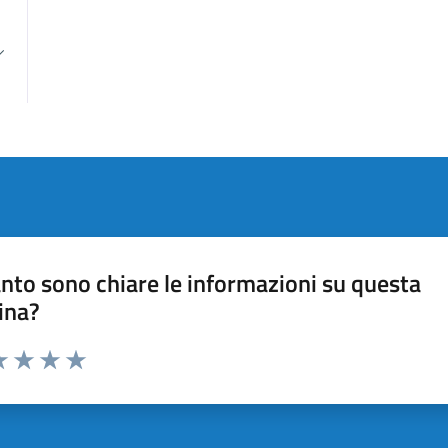
nto sono chiare le informazioni su questa
ina?
da 1 a 5 stelle la pagina
a 1 stelle su 5
luta 2 stelle su 5
Valuta 3 stelle su 5
Valuta 4 stelle su 5
Valuta 5 stelle su 5