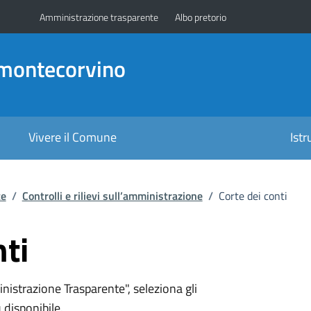
Amministrazione trasparente
Albo pretorio
amontecorvino
Vivere il Comune
Ist
te
/
Controlli e rilievi sull’amministrazione
/
Corte dei conti
nti
nistrazione Trasparente", seleziona gli
 disponibile.