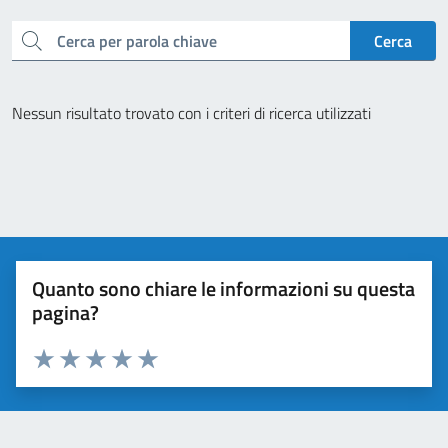
cerca
Cerca
Nessun risultato trovato con i criteri di ricerca utilizzati
Quanto sono chiare le informazioni su questa
pagina?
Valuta da 1 a 5 stelle la pagina
Valuta 1 stelle su 5
Valuta 2 stelle su 5
Valuta 3 stelle su 5
Valuta 4 stelle su 5
Valuta 5 stelle su 5