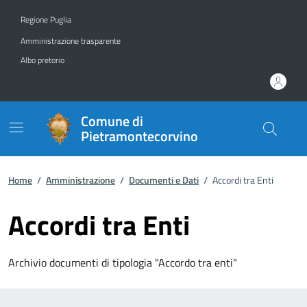
Vai ai contenuti
Vai al footer
Regione Puglia
Amministrazione trasparente
Albo pretorio
Comune di
Pietramontecorvino
Home
/
Amministrazione
/
Documenti e Dati
/
Accordi tra Enti
Accordi tra Enti
Archivio documenti di tipologia "Accordo tra enti"