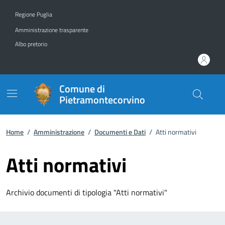
Vai ai contenuti
Vai al footer
Regione Puglia
Amministrazione trasparente
Albo pretorio
Comune di
Pietramontecorvino
Home
/
Amministrazione
/
Documenti e Dati
/
Atti normativi
Atti normativi
Archivio documenti di tipologia "Atti normativi"