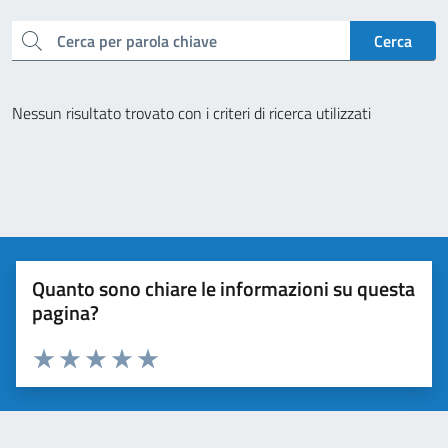
cerca
Cerca
Nessun risultato trovato con i criteri di ricerca utilizzati
Quanto sono chiare le informazioni su questa
pagina?
Valuta da 1 a 5 stelle la pagina
Valuta 1 stelle su 5
Valuta 2 stelle su 5
Valuta 3 stelle su 5
Valuta 4 stelle su 5
Valuta 5 stelle su 5