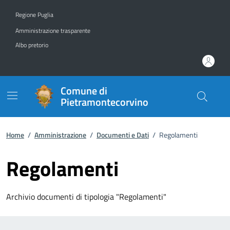
Vai ai contenuti
Vai al footer
Regione Puglia
Amministrazione trasparente
Albo pretorio
Comune di
Pietramontecorvino
Home
/
Amministrazione
/
Documenti e Dati
/
Regolamenti
Regolamenti
Archivio documenti di tipologia "Regolamenti"