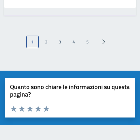
1
2
3
4
5
Quanto sono chiare le informazioni su questa
pagina?
Valuta da 1 a 5 stelle la pagina
Valuta 1 stelle su 5
Valuta 2 stelle su 5
Valuta 3 stelle su 5
Valuta 4 stelle su 5
Valuta 5 stelle su 5