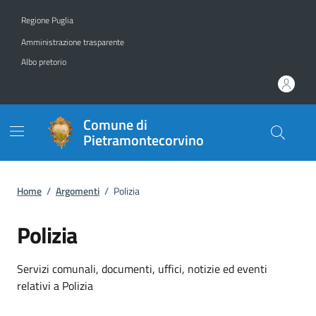
Vai ai contenuti
Vai al footer
Regione Puglia
Amministrazione trasparente
Albo pretorio
Comune di
Pietramontecorvino
Home
/
Argomenti
/
Polizia
Polizia
Dettagli dell'argomento
Servizi comunali, documenti, uffici, notizie ed eventi
relativi a Polizia