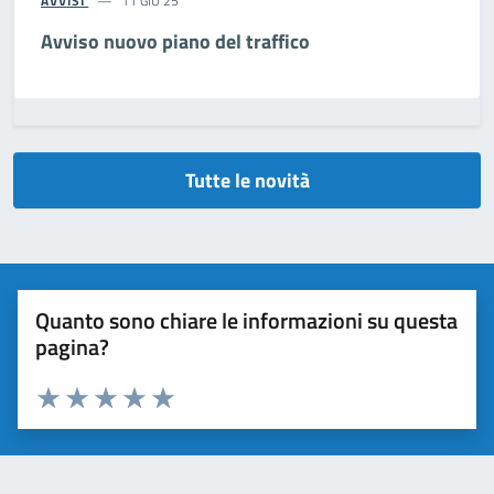
AVVISI
11 GIU 25
Avviso nuovo piano del traffico
Tutte le novità
Quanto sono chiare le informazioni su questa
pagina?
Valuta da 1 a 5 stelle la pagina
Valuta 1 stelle su 5
Valuta 2 stelle su 5
Valuta 3 stelle su 5
Valuta 4 stelle su 5
Valuta 5 stelle su 5