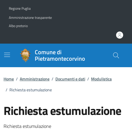
Vai ai contenuti
Vai al footer
Regione Puglia
Amministrazione trasparente
Albo pretorio
Comune di
Pietramontecorvino
Home
/
Amministrazione
/
Documenti e dati
/
Modulistica
/
Richiesta estumulazione
Richiesta estumulazione
Dettagli del documento
Richiesta estumulazione