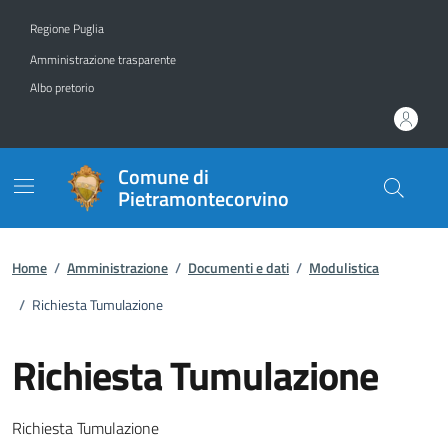
Vai ai contenuti
Vai al footer
Regione Puglia
Amministrazione trasparente
Albo pretorio
Comune di
Pietramontecorvino
Home
/
Amministrazione
/
Documenti e dati
/
Modulistica
/
Richiesta Tumulazione
Richiesta Tumulazione
Dettagli del documento
Richiesta Tumulazione