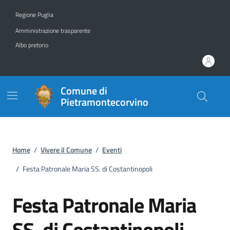
Vai ai contenuti
Vai al footer
Regione Puglia
Amministrazione trasparente
Albo pretorio
Comune di
Pietramontecorvino
Home
/
Vivere il Comune
/
Eventi
/
Festa Patronale Maria SS. di Costantinopoli
Festa Patronale Maria
SS. di Costantinopoli