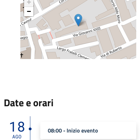
+
−
Date e orari
18
08:00 - Inizio evento
AGO