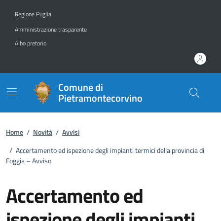
Vai ai contenuti
Vai al footer
Regione Puglia
Amministrazione trasparente
Albo pretorio
Comune di
Pietramontecorvino
Home
/
Novità
/
Avvisi
/
Accertamento ed ispezione degli impianti termici della provincia di
Foggia – Avviso
Accertamento ed
ispezione degli impianti