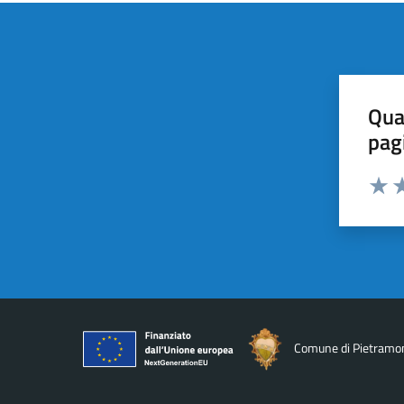
Qua
pag
Valuta 
Valut
Va
Comune di Pietramo