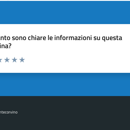
nto sono chiare le informazioni su questa
ina?
da 1 a 5 stelle la pagina
a 1 stelle su 5
luta 2 stelle su 5
Valuta 3 stelle su 5
Valuta 4 stelle su 5
Valuta 5 stelle su 5
ntecorvino