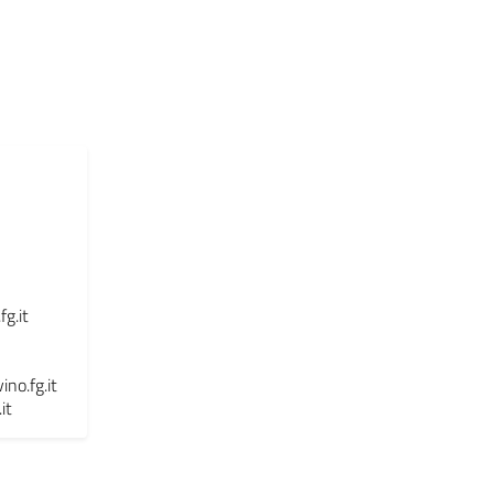
g.it
no.fg.it
it