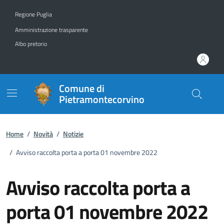
Vai ai contenuti
Vai al footer
Regione Puglia
Amministrazione trasparente
Albo pretorio
Comune di
Pietramontecorvino
Home
/
Novità
/
Notizie
/
Avviso raccolta porta a porta 01 novembre 2022
Avviso raccolta porta a
porta 01 novembre 2022