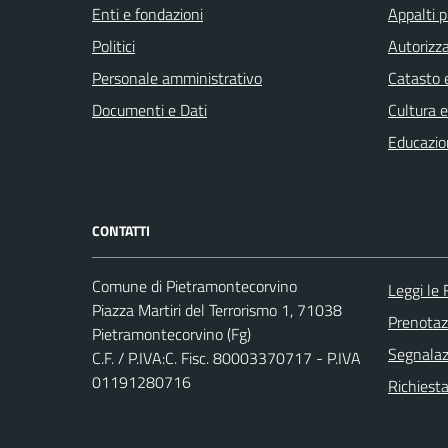
Enti e fondazioni
Appalti p
Politici
Autorizza
Personale amministrativo
Catasto e
Documenti e Dati
Cultura 
Educazio
CONTATTI
Comune di Pietramontecorvino
Leggi le
Piazza Martiri del Terrorismo 1, 71038
Prenota
Pietramontecorvino (Fg)
Segnalazi
C.F. / P.IVA:C. Fisc. 80003370717 - P.IVA
01191280716
Richiesta