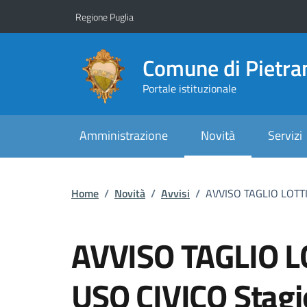
Vai ai contenuti
Vai al footer
Regione Puglia
Comune di Pietr
Portale istituzionale
Amministrazione
Novità
Servizi
Home
/
Novità
/
Avvisi
/
AVVISO TAGLIO LOTTI
AVVISO TAGLIO L
USO CIVICO Stagi