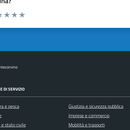
ina?
da 1 a 5 stelle la pagina
a 1 stelle su 5
luta 2 stelle su 5
Valuta 3 stelle su 5
Valuta 4 stelle su 5
Valuta 5 stelle su 5
ntecorvino
E DI SERVIZIO
ra e pesca
Giustizia e sicurezza pubblica
e
Imprese e commercio
e stato civile
Mobilità e trasporti