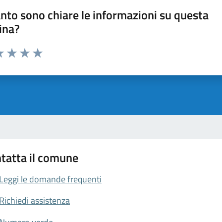
nto sono chiare le informazioni su questa
ina?
da 1 a 5 stelle la pagina
a 1 stelle su 5
luta 2 stelle su 5
Valuta 3 stelle su 5
Valuta 4 stelle su 5
Valuta 5 stelle su 5
tatta il comune
Leggi le domande frequenti
Richiedi assistenza