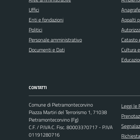
Uffici
Anagrafe 
Enti e fondazioni
Appalti p
Politici
Autorizza
Personale amministrativo
Catasto e
Documenti e Dati
Cultura 
Educazio
CONTATTI
Comune di Pietramontecorvino
Leggi le
Piazza Martiri del Terrorismo 1, 71038
Prenota
Pietramontecorvino (Fg)
Segnalazi
C.F. / P.IVA:C. Fisc. 80003370717 - P.IVA
01191280716
Richiesta