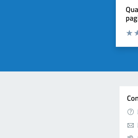
Qua
pag
Valuta 
Valut
Va
Con