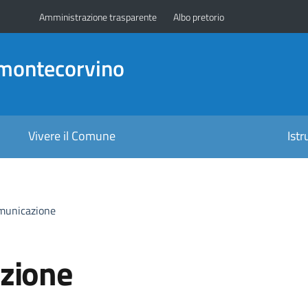
Amministrazione trasparente
Albo pretorio
amontecorvino
Vivere il Comune
Ist
omunicazione
azione