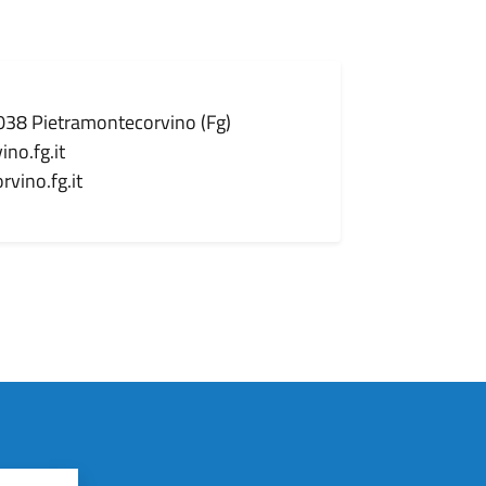
71038 Pietramontecorvino (Fg)
no.fg.it
vino.fg.it