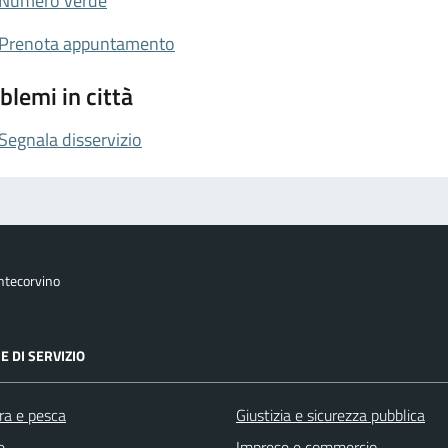
Numero verde
Prenota appuntamento
blemi in città
Segnala disservizio
ntecorvino
E DI SERVIZIO
ra e pesca
Giustizia e sicurezza pubblica
e
Imprese e commercio