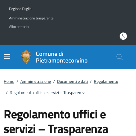
Vai ai contenuti
Vai al footer
Regione Puglia
Amministrazione trasparente
Albo pretorio
Comune di
Pietramontecorvino
Home
/
Amministrazione
/
Documenti e dati
/
Regolamento
/
Regolamento uffici e servizi – Trasparenza
Regolamento uffici e
servizi – Trasparenza